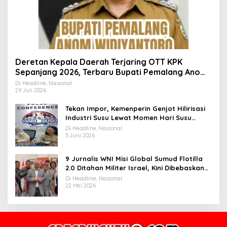
Deretan Kepala Daerah Terjaring OTT KPK
Sepanjang 2026, Terbaru Bupati Pemalang Anom
Widiyantoro
Di Headline, Nasional
29 Juli 2026
Tekan Impor, Kemenperin Genjot Hilirisasi
Industri Susu Lewat Momen Hari Susu
Nusantara 2026
Di Headline, Nasional
3 Juni 2026
9 Jurnalis WNI Misi Global Sumud Flotilla
2.0 Ditahan Militer Israel, Kini Dibebaskan
dan Dievakuasi ke Istanbul
Di Headline, Nasional
22 Mei 2026