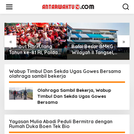
Lewati
ke
konten
«
»
Sambut Hari Ulang
Balai Besar BMKG
Tahun ke-81 RI, Polda
Wilayah II Tangsel,
Metro Jaya Gelar Apel
Edukasi Bencana
Kebangsaan
Gempa Bumi dan
Tsunami kepada
Wabup Timbul Dan Sekda Ugas Gowes Bersama
olahraga sambil bekerja
pelajar UPTD SMPN 23
Olahraga Sambil Bekerja, Wabup
Timbul Dan Sekda Ugas Gowes
Bersama
Yayasan Mulia Abadi Peduli Bermitra dengan
Rumah Duka Boen Tek Bio