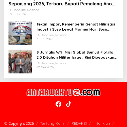
Sepanjang 2026, Terbaru Bupati Pemalang Anom
Widiyantoro
Di Headline, Nasional
29 Juli 2026
Tekan Impor, Kemenperin Genjot Hilirisasi
Industri Susu Lewat Momen Hari Susu
Nusantara 2026
Di Headline, Nasional
3 Juni 2026
9 Jurnalis WNI Misi Global Sumud Flotilla
2.0 Ditahan Militer Israel, Kini Dibebaskan
dan Dievakuasi ke Istanbul
Di Headline, Nasional
22 Mei 2026
© Copyright 2026
Tentang Kami
REDAKSI
Info Iklan