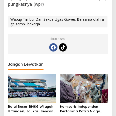
pungkasnya. (wpr)
Wabup Timbul Dan Sekda Ugas Gowes Bersama olahra
ga sambil bekerja
Ikuti Kami
Jangan Lewatkan
Balai Besar BMKG Wilayah
Komisaris Independen
II Tangsel, Edukasi Bencana
Pertamina Patra Niaga
Gempa Bumi dan Tsunami
Terpikat Produk UMKM