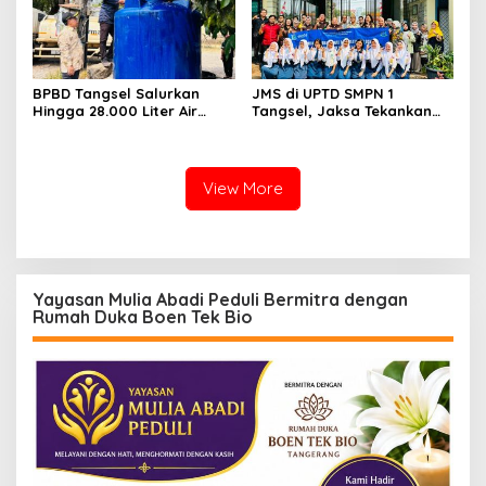
BPBD Tangsel Salurkan
JMS di UPTD SMPN 1
Hingga 28.000 Liter Air
Tangsel, Jaksa Tekankan
Bersih Per hari untuk
Bahaya Bullying hingga
Warga Terdampak
Narkotika
Kekeringan
View More
Yayasan Mulia Abadi Peduli Bermitra dengan
Rumah Duka Boen Tek Bio