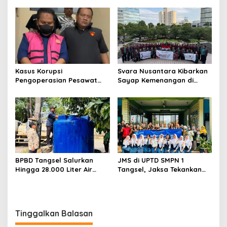
kepada pelajar UPTD SMPN
Mitra Binaan dengan
23
Sentuhan Kemanusiaan dan
Keberlanjutan
Kasus Korupsi
Svara Nusantara Kibarkan
Pengoperasian Pesawat
Sayap Kemenangan di
APK: Mantan VP Business
Kancah Internasional
Development Ditetapkan
Tersangka
BPBD Tangsel Salurkan
JMS di UPTD SMPN 1
Hingga 28.000 Liter Air
Tangsel, Jaksa Tekankan
Bersih Per hari untuk
Bahaya Bullying hingga
Warga Terdampak
Narkotika
Kekeringan
Tinggalkan Balasan