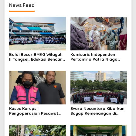
News Feed
Balai Besar BMKG Wilayah
Komisaris Independen
II Tangsel, Edukasi Bencana
Pertamina Patra Niaga
Gempa Bumi dan Tsunami
Terpikat Produk UMKM
kepada pelajar UPTD SMPN
Mitra Binaan dengan
23
Sentuhan Kemanusiaan dan
Keberlanjutan
Kasus Korupsi
Svara Nusantara Kibarkan
Pengoperasian Pesawat
Sayap Kemenangan di
APK: Mantan VP Business
Kancah Internasional
Development Ditetapkan
Tersangka