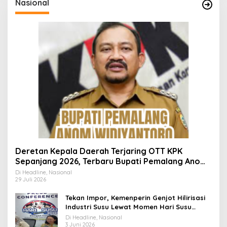
Nasional
Deretan Kepala Daerah Terjaring OTT KPK
Sepanjang 2026, Terbaru Bupati Pemalang Anom
Widiyantoro
Di Headline, Nasional
29 Juli 2026
Tekan Impor, Kemenperin Genjot Hilirisasi
Industri Susu Lewat Momen Hari Susu
Nusantara 2026
Di Headline, Nasional
3 Juni 2026