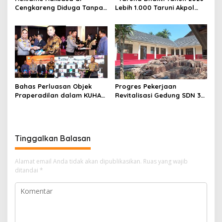
Cengkareng Diduga Tanpa
Lebih 1.000 Taruni Akpol
Izin: Data Berbeda,
Perkuat Pembentukan
Dokumen Diragukan,
Karakter Siswa Sekolah
Identitas Petugas Tak
Rakyat
Dikenali
Bahas Perluasan Objek
Progres Pekerjaan
Praperadilan dalam KUHAP
Revitalisasi Gedung SDN 3
Baru, Waka Polda Metro
Mekarmukti Sudah
Jaya Buka Seminar Hukum
Mencapai 50 Persen
Tinggalkan Balasan
Alamat email Anda tidak akan dipublikasikan.
Ruas yang wajib
ditandai
*