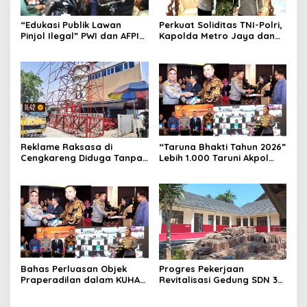
“Edukasi Publik Lawan
Perkuat Soliditas TNI-Polri,
Pinjol Ilegal” PWI dan AFPI
Kapolda Metro Jaya dan
Gelar Workshop Jurnalistik
Pangdam Jaya Kunjungi
Dankorps Brimob Polri
Reklame Raksasa di
“Taruna Bhakti Tahun 2026”
Cengkareng Diduga Tanpa
Lebih 1.000 Taruni Akpol
Izin: Data Berbeda,
Perkuat Pembentukan
Dokumen Diragukan,
Karakter Siswa Sekolah
Identitas Petugas Tak
Rakyat
Dikenali
Bahas Perluasan Objek
Progres Pekerjaan
Praperadilan dalam KUHAP
Revitalisasi Gedung SDN 3
Baru, Waka Polda Metro
Mekarmukti Sudah
Jaya Buka Seminar Hukum
Mencapai 50 Persen