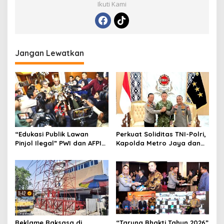
Ikuti Kami
Jangan Lewatkan
“Edukasi Publik Lawan
Perkuat Soliditas TNI-Polri,
Pinjol Ilegal” PWI dan AFPI
Kapolda Metro Jaya dan
Gelar Workshop Jurnalistik
Pangdam Jaya Kunjungi
Dankorps Brimob Polri
Reklame Raksasa di
“Taruna Bhakti Tahun 2026”