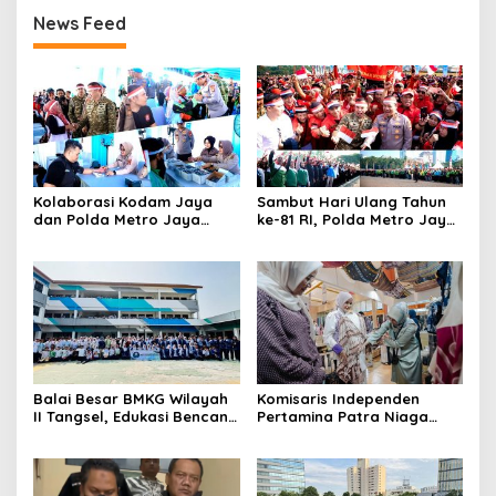
News Feed
Kolaborasi Kodam Jaya
Sambut Hari Ulang Tahun
dan Polda Metro Jaya
ke-81 RI, Polda Metro Jaya
Gelar Bakti Kesehatan
Gelar Apel Kebangsaan
Balai Besar BMKG Wilayah
Komisaris Independen
II Tangsel, Edukasi Bencana
Pertamina Patra Niaga
Gempa Bumi dan Tsunami
Terpikat Produk UMKM
kepada pelajar UPTD SMPN
Mitra Binaan dengan
23
Sentuhan Kemanusiaan dan
Keberlanjutan