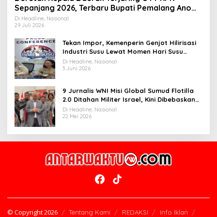
Sepanjang 2026, Terbaru Bupati Pemalang Anom
Widiyantoro
Di Headline, Nasional
29 Juli 2026
Tekan Impor, Kemenperin Genjot Hilirisasi
Industri Susu Lewat Momen Hari Susu
Nusantara 2026
Di Headline, Nasional
3 Juni 2026
9 Jurnalis WNI Misi Global Sumud Flotilla
2.0 Ditahan Militer Israel, Kini Dibebaskan
dan Dievakuasi ke Istanbul
Di Headline, Nasional
22 Mei 2026
© Copyright 2026
Tentang Kami
REDAKSI
Info Iklan