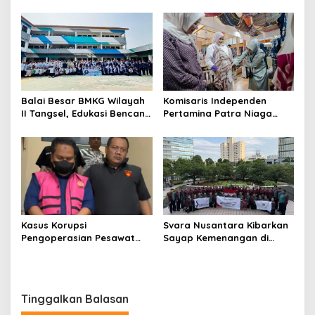
Gelar Bakti Kesehatan
Gelar Apel Kebangsaan
Balai Besar BMKG Wilayah
Komisaris Independen
II Tangsel, Edukasi Bencana
Pertamina Patra Niaga
Gempa Bumi dan Tsunami
Terpikat Produk UMKM
kepada pelajar UPTD SMPN
Mitra Binaan dengan
23
Sentuhan Kemanusiaan dan
Keberlanjutan
Kasus Korupsi
Svara Nusantara Kibarkan
Pengoperasian Pesawat
Sayap Kemenangan di
APK: Mantan VP Business
Kancah Internasional
Development Ditetapkan
Tersangka
Tinggalkan Balasan