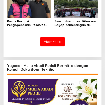
Kasus Korupsi
Svara Nusantara Kibarkan
Pengoperasian Pesawat
Sayap Kemenangan di
APK: Mantan VP Business
Kancah Internasional
Development Ditetapkan
Tersangka
View More
Yayasan Mulia Abadi Peduli Bermitra dengan
Rumah Duka Boen Tek Bio