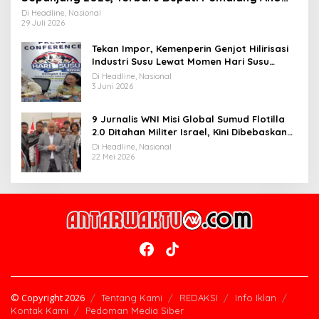
Widiyantoro
Di Headline, Nasional
29 Juli 2026
Tekan Impor, Kemenperin Genjot Hilirisasi
Industri Susu Lewat Momen Hari Susu
Nusantara 2026
Di Headline, Nasional
3 Juni 2026
9 Jurnalis WNI Misi Global Sumud Flotilla
2.0 Ditahan Militer Israel, Kini Dibebaskan
dan Dievakuasi ke Istanbul
Di Headline, Nasional
22 Mei 2026
© Copyright 2026
Tentang Kami
REDAKSI
Info Iklan
Kontak Kami
Pedoman Media Siber