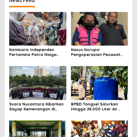
News Feed
Komisaris Independen
Kasus Korupsi
Pertamina Patra Niaga
Pengoperasian Pesawat
Terpikat Produk UMKM
APK: Mantan VP Business
Mitra Binaan dengan
Development Ditetapkan
Sentuhan Kemanusiaan dan
Tersangka
Keberlanjutan
Svara Nusantara Kibarkan
BPBD Tangsel Salurkan
Sayap Kemenangan di
Hingga 28.000 Liter Air
Kancah Internasional
Bersih Per hari untuk
Warga Terdampak
Kekeringan