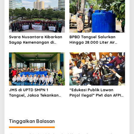
Mitra Binaan dengan
Development Ditetapkan
Sentuhan Kemanusiaan dan
Tersangka
Keberlanjutan
Svara Nusantara Kibarkan
BPBD Tangsel Salurkan
Sayap Kemenangan di
Hingga 28.000 Liter Air
Kancah Internasional
Bersih Per hari untuk
Warga Terdampak
Kekeringan
JMS di UPTD SMPN 1
“Edukasi Publik Lawan
Tangsel, Jaksa Tekankan
Pinjol Ilegal” PWI dan AFPI
Bahaya Bullying hingga
Gelar Workshop Jurnalistik
Narkotika
Tinggalkan Balasan