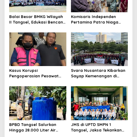
Balai Besar BMKG Wilayah
Komisaris Independen
II Tangsel, Edukasi Bencana
Pertamina Patra Niaga
Gempa Bumi dan Tsunami
Terpikat Produk UMKM
kepada pelajar UPTD SMPN
Mitra Binaan dengan
23
Sentuhan Kemanusiaan dan
Keberlanjutan
Kasus Korupsi
Svara Nusantara Kibarkan
Pengoperasian Pesawat
Sayap Kemenangan di
APK: Mantan VP Business
Kancah Internasional
Development Ditetapkan
Tersangka
BPBD Tangsel Salurkan
JMS di UPTD SMPN 1
Hingga 28.000 Liter Air
Tangsel, Jaksa Tekankan
Bersih Per hari untuk
Bahaya Bullying hingga