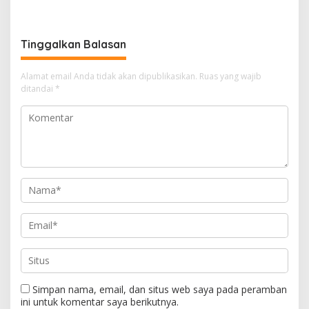
Warga Terdampak
Narkotika
Kekeringan
Tinggalkan Balasan
Alamat email Anda tidak akan dipublikasikan.
Ruas yang wajib
ditandai
*
Simpan nama, email, dan situs web saya pada peramban
ini untuk komentar saya berikutnya.