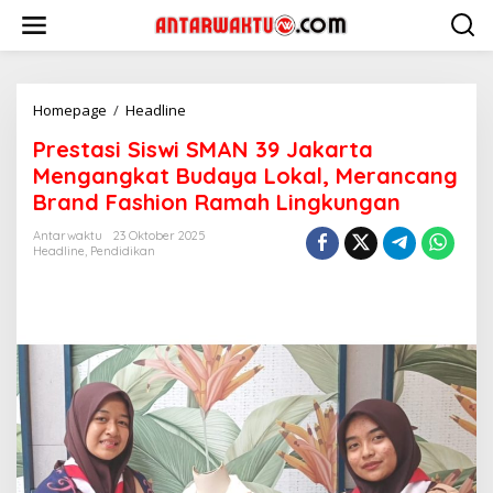
Lewati
ke
konten
Prestasi
Homepage
/
Headline
Siswi
Prestasi Siswi SMAN 39 Jakarta
SMAN
39
Mengangkat Budaya Lokal, Merancang
Jakarta
Brand Fashion Ramah Lingkungan
Mengangkat
Budaya
Antarwaktu
23 Oktober 2025
Lokal,
Headline
,
Pendidikan
Merancang
Brand
Fashion
Ramah
Lingkungan