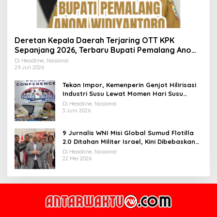
Deretan Kepala Daerah Terjaring OTT KPK
Sepanjang 2026, Terbaru Bupati Pemalang Anom
Widiyantoro
Di Headline, Nasional
29 Juli 2026
Tekan Impor, Kemenperin Genjot Hilirisasi
Industri Susu Lewat Momen Hari Susu
Nusantara 2026
Di Headline, Nasional
3 Juni 2026
9 Jurnalis WNI Misi Global Sumud Flotilla
2.0 Ditahan Militer Israel, Kini Dibebaskan
dan Dievakuasi ke Istanbul
Di Headline, Nasional
22 Mei 2026