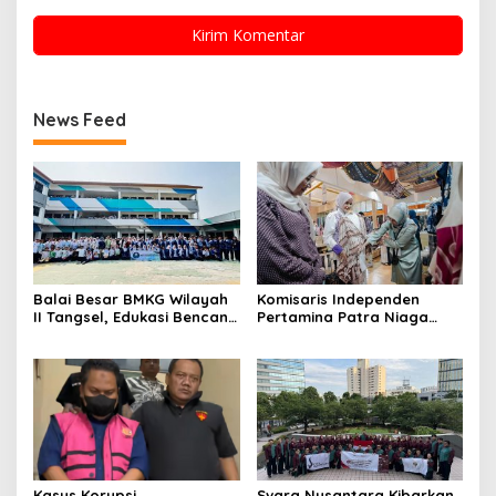
News Feed
Balai Besar BMKG Wilayah
Komisaris Independen
II Tangsel, Edukasi Bencana
Pertamina Patra Niaga
Gempa Bumi dan Tsunami
Terpikat Produk UMKM
kepada pelajar UPTD SMPN
Mitra Binaan dengan
23
Sentuhan Kemanusiaan dan
Keberlanjutan
Kasus Korupsi
Svara Nusantara Kibarkan