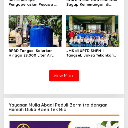
Pengoperasian Pesawat
Sayap Kemenangan di
APK: Mantan VP Business
Kancah Internasional
Development Ditetapkan
Tersangka
BPBD Tangsel Salurkan
JMS di UPTD SMPN 1
Hingga 28.000 Liter Air
Tangsel, Jaksa Tekankan
Bersih Per hari untuk
Bahaya Bullying hingga
Warga Terdampak
Narkotika
Kekeringan
View More
Yayasan Mulia Abadi Peduli Bermitra dengan
Rumah Duka Boen Tek Bio