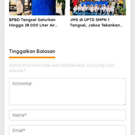
BPBD Tangsel Salurkan
JMS di UPTD SMPN 1
Hingga 28.000 Liter Air
Tangsel, Jaksa Tekankan
Bersih Per hari untuk
Bahaya Bullying hingga
Warga Terdampak
Narkotika
Kekeringan
Tinggalkan Balasan
Alamat email Anda tidak akan dipublikasikan.
Ruas yang wajib
ditandai
*