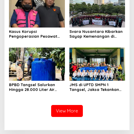
Keberlanjutan
Kasus Korupsi
Svara Nusantara Kibarkan
Pengoperasian Pesawat
Sayap Kemenangan di
APK: Mantan VP Business
Kancah Internasional
Development Ditetapkan
Tersangka
BPBD Tangsel Salurkan
JMS di UPTD SMPN 1
Hingga 28.000 Liter Air
Tangsel, Jaksa Tekankan
Bersih Per hari untuk
Bahaya Bullying hingga
Warga Terdampak
Narkotika
Kekeringan
View More