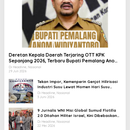
Deretan Kepala Daerah Terjaring OTT KPK
Sepanjang 2026, Terbaru Bupati Pemalang Anom
Widiyantoro
Di Headline, Nasional
29 Juli 2026
Tekan Impor, Kemenperin Genjot Hilirisasi
Industri Susu Lewat Momen Hari Susu
Nusantara 2026
Di Headline, Nasional
3 Juni 2026
9 Jurnalis WNI Misi Global Sumud Flotilla
2.0 Ditahan Militer Israel, Kini Dibebaskan
dan Dievakuasi ke Istanbul
Di Headline, Nasional
22 Mei 2026