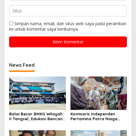
Simpan nama, email, dan situs web saya pada peramban
ini untuk komentar saya berikutnya.
News Feed
Balai Besar BMKG Wilayah
Komisaris Independen
II Tangsel, Edukasi Bencana
Pertamina Patra Niaga
Gempa Bumi dan Tsunami
Terpikat Produk UMKM
kepada pelajar UPTD SMPN
Mitra Binaan dengan
23
Sentuhan Kemanusiaan dan