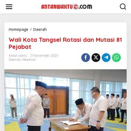
Lewati
ke
konten
Wali
Homepage
/
Daerah
Kota
Wali Kota Tangsel Rotasi dan Mutasi 81
Tangsel
Rotasi
Pejabat
dan
Mutasi
Antarwaktu
21 November 2025
Daerah
,
Headline
81
Pejabat