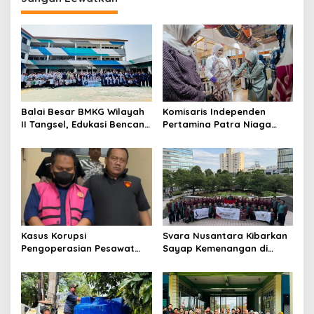
Balai Besar BMKG Wilayah
Komisaris Independen
II Tangsel, Edukasi Bencana
Pertamina Patra Niaga
Gempa Bumi dan Tsunami
Terpikat Produk UMKM
kepada pelajar UPTD SMPN
Mitra Binaan dengan
23
Sentuhan Kemanusiaan dan
Keberlanjutan
Kasus Korupsi
Svara Nusantara Kibarkan
Pengoperasian Pesawat
Sayap Kemenangan di
APK: Mantan VP Business
Kancah Internasional
Development Ditetapkan
Tersangka